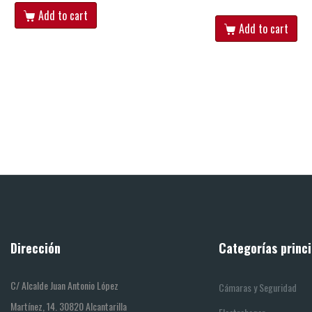
Add to cart
Add to cart
Dirección
Categorías princi
C/ Alcalde Juan Antonio López
Cámaras y Seguridad
Martínez, 14. 30820 Alcantarilla