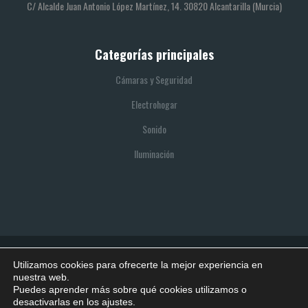
C/ Alcalde Juan Antonio López Martínez, 14. 30820 Alcantarilla (Murcia)
Categorías principales
Cámaras y Seguridad
Electrohogar
Sonido
Iluminación
Utilizamos cookies para ofrecerte la mejor experiencia en
© 2021 SITIO REALIZADO POR BOOTIK
nuestra web.
Puedes aprender más sobre qué cookies utilizamos o
Política de privacidad
Política de cookies
Aviso legal
desactivarlas en los ajustes.