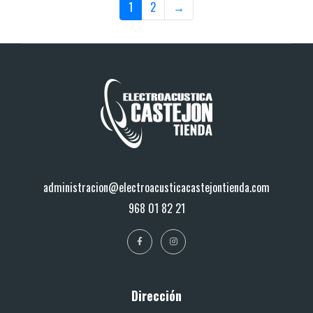
1
2
→
administracion@electroacusticacastejontienda.com
968 01 82 21
Dirección