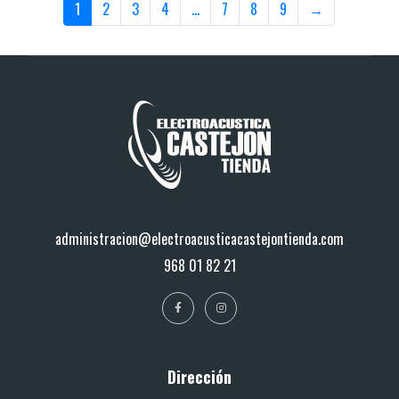
1
2
3
4
…
7
8
9
→
administracion@electroacusticacastejontienda.com
968 01 82 21
Dirección