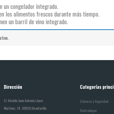
en un congelador integrado.
en los alimentos frescos durante más tiempo.
enen un barril de vino integrado.
ction.
Dirección
Categorías princi
C/ Alcalde Juan Antonio López
Cámaras y Seguridad
Martínez, 14. 30820 Alcantarilla
Electrohogar