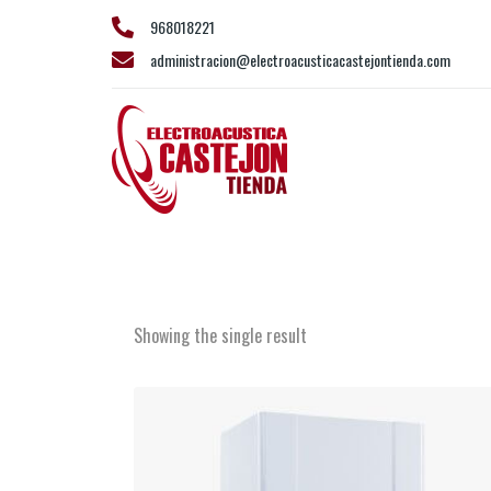
968018221
administracion@electroacusticacastejontienda.com
Calderas de gas
Showing the single result