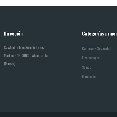
Dirección
Categorías princi
C/ Alcalde Juan Antonio López
Cámaras y Seguridad
Martínez, 14. 30820 Alcantarilla
Electrohogar
(Murcia)
Sonido
Iluminación