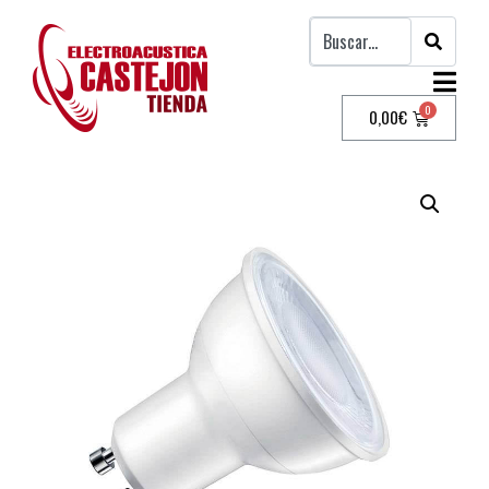
0,00
€