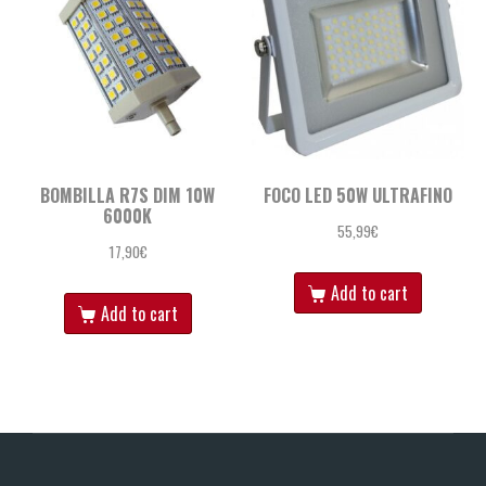
BOMBILLA R7S DIM 10W
FOCO LED 50W ULTRAFINO
6000K
55,99
€
17,90
€
Add to cart
Add to cart