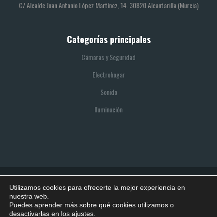
C/ Alcalde Juan Antonio López Martínez, 14. 30820 Alcantarilla (Murcia)
Categorías principales
Cámaras y Seguridad
Electrohogar
Sonido
Iluminación
Utilizamos cookies para ofrecerte la mejor experiencia en
© 2021 SITIO REALIZADO POR BOOTIK
nuestra web.
Puedes aprender más sobre qué cookies utilizamos o
Política de privacidad
Política de cookies
Aviso legal
desactivarlas en los ajustes.