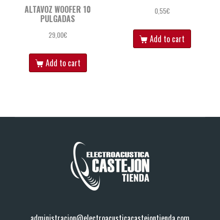
ALTAVOZ WOOFER 10
0,55
€
PULGADAS
29,00
€
Add to cart
Add to cart
administracion@electroacusticacastejontienda.com