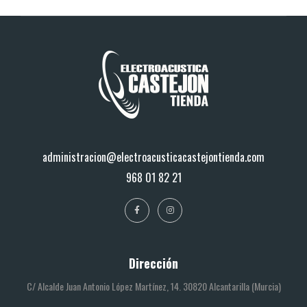
administracion@electroacusticacastejontienda.com
968 01 82 21
Dirección
C/ Alcalde Juan Antonio López Martínez, 14. 30820 Alcantarilla (Murcia)