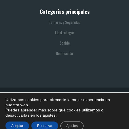
Categorías principales
Cámaras y Seguridad
Electrohogar
Sonido
Iluminación
Utilizamos cookies para ofrecerte la mejor experiencia en
© 2021 SITIO REALIZADO POR BOOTIK
nuestra web.
Puedes aprender más sobre qué cookies utilizamos o
Política de privacidad
Política de cookies
Aviso legal
desactivarlas en los ajustes.
Términos y condiciones
Derecho de desistimiento
Aceptar
Rechazar
Ajustes