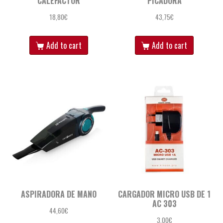
CALEFACTOR
PICADORA
18,80
€
43,75
€
Add to cart
Add to cart
ASPIRADORA DE MANO
CARGADOR MICRO USB DE 1
AC 303
44,60
€
3,00
€