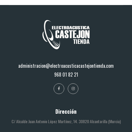
administracion@electroacusticacastejontienda.com
968 01 82 21
Dirección
C/ Alcalde Juan Antonio López Martínez, 14. 30820 Alcantarilla (Murcia)