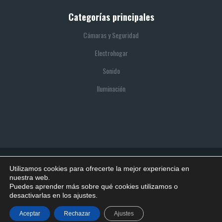
Categorías principales
Cámaras y Seguridad
Electrohogar
Sonido
Iluminación
Utilizamos cookies para ofrecerte la mejor experiencia en
© 2021 SITIO REALIZADO POR BOOTIK
nuestra web.
Puedes aprender más sobre qué cookies utilizamos o
Política de privacidad
Política de cookies
Aviso legal
desactivarlas en los ajustes.
Términos y condiciones
Derecho de desistimiento
Aceptar
Rechazar
Ajustes