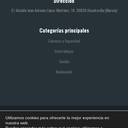
Dirección
C/ Alcalde Juan Antonio López Martínez, 14. 30820 Alcantarilla (Murcia)
Categorías principales
Cámaras y Seguridad
Electrohogar
Sonido
Iluminación
Utilizamos cookies para ofrecerte la mejor experiencia en
© 2021 SITIO REALIZADO POR BOOTIK
nuestra web.