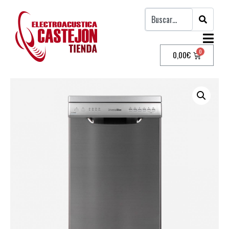
0,00
€