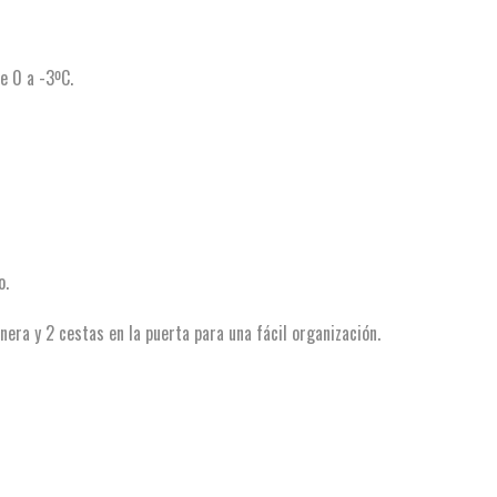
e 0 a -3ºC.
o.
nera y 2 cestas en la puerta para una fácil organización.