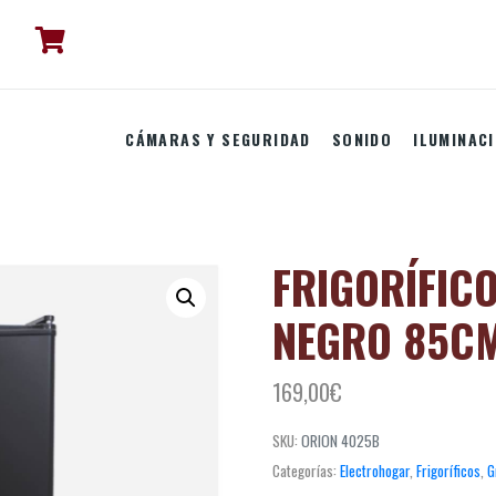
CÁMARAS Y SEGURIDAD
SONIDO
ILUMINAC
FRIGORÍFIC
NEGRO 85CM
169,00
€
SKU:
ORION 4025B
Categorías:
Electrohogar
,
Frigoríficos
,
G