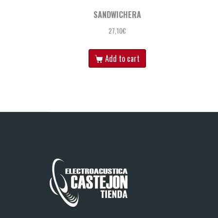
SANDWICHERA
27,10
€
Add to cart