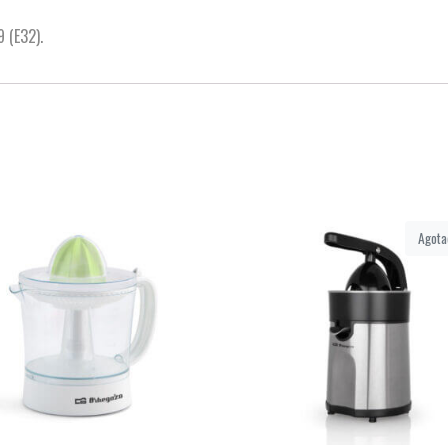
 (E32).
Agota