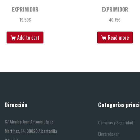
EXPRIMIDOR
EXPRIMIDOR
19,50
€
40,75
€
Add to cart
Read more
Dirección
Categorías princi
C/ Alcalde Juan Antonio López
Cámaras y Seguridad
Martínez, 14. 30820 Alcantarilla
Electrohogar