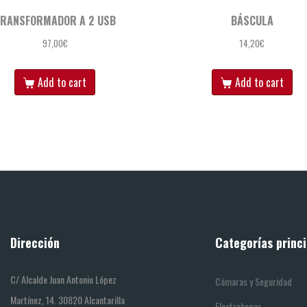
RANSFORMADOR A 2 USB
BÁSCULA
97,00
€
14,20
€
Add to cart
Add to cart
Dirección
Categorías princi
C/ Alcalde Juan Antonio López
Cámaras y Seguridad
Martínez, 14. 30820 Alcantarilla
Electrohogar