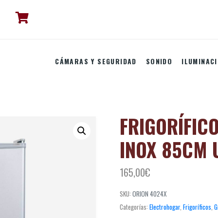
CÁMARAS Y SEGURIDAD
SONIDO
ILUMINAC
FRIGORÍFIC
INOX 85CM 
165,00
€
SKU:
ORION 4024X
Categorías:
Electrohogar
,
Frigoríficos
,
G