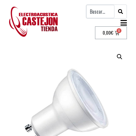
0,00
€