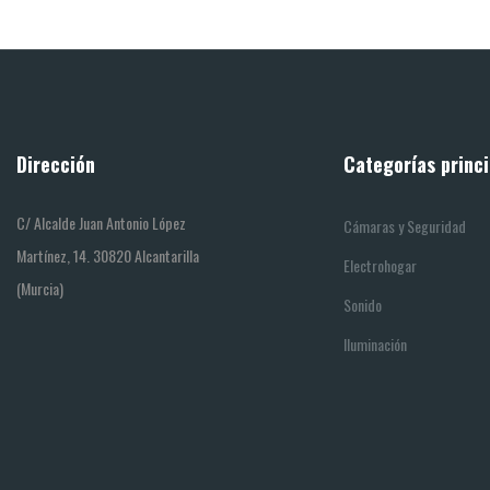
Dirección
Categorías princi
C/ Alcalde Juan Antonio López
Cámaras y Seguridad
Martínez, 14. 30820 Alcantarilla
Electrohogar
(Murcia)
Sonido
Iluminación