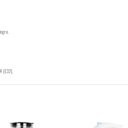
egro.
 (E32).