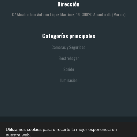
Dirección
C/ Alcalde Juan Antonio López Martínez, 14. 30820 Alcantarilla (Murcia)
Categorías principales
Cámaras y Seguridad
Electrohogar
Sonido
Iluminación
Utilizamos cookies para ofrecerte la mejor experiencia en
© 2021 SITIO REALIZADO POR BOOTIK
nuestra web.