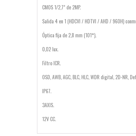
CMOS 1/2,7” de 2MP.
Salida 4 en 1 (HDCVI / HDTVI / AHD / 960H) con
Óptica fija de 2,8 mm (101°).
0,02 lux.
Filtro ICR.
OSD, AWB, AGC, BLC, HLC, WDR digital, 2D-NR, Defo
IP67.
3AXIS.
12V CC.