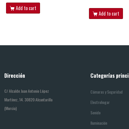
Add to cart
Add to cart
Dirección
Categorías princi
C/ Alcalde Juan Antonio López
Cámaras y Seguridad
Martínez, 14. 30820 Alcantarilla
Electrohogar
(Murcia)
Sonido
Iluminación