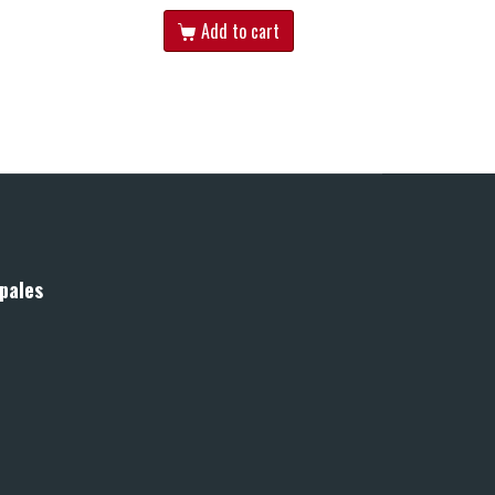
Add to cart
pales