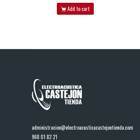
Add to cart
administracion@electroacusticacastejontienda.com
968 01 82 21