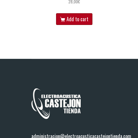
28,00
€
Add to cart
administracion@electroacusticacastejontienda.com