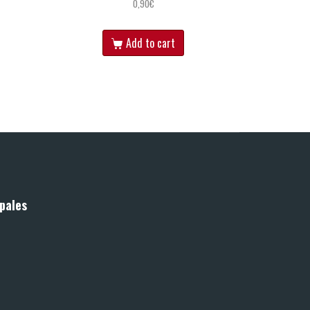
0,90
€
Add to cart
pales