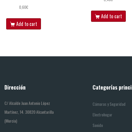
0,60
€
Add to cart
Add to cart
Dirección
Categorías princi
C/ Alcalde Juan Antonio López
Cámaras y Seguridad
Martínez, 14. 30820 Alcantarilla
Electrohogar
(Murcia)
Sonido