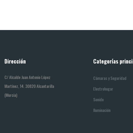
Dirección
Categorías princi
C/ Alcalde Juan Antonio López
Cámaras y Seguridad
Martínez, 14. 30820 Alcantarilla
Electrohogar
(Murcia)
Sonido
Iluminación